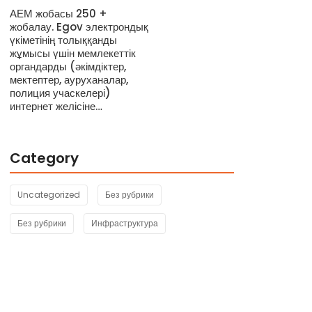
АЕМ жобасы 250 +
жобалау. Egov электрондық
үкіметінің толыққанды
жұмысы үшін мемлекеттік
органдарды (әкімдіктер,
мектептер, ауруханалар,
полиция учаскелері)
интернет желісіне…
Category
Uncategorized
Без рубрики
Без рубрики
Инфраструктура