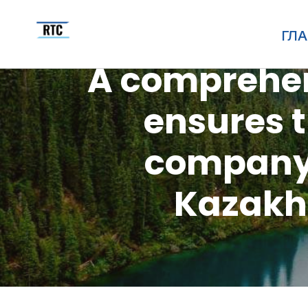
ГЛ
A comprehen
ensures t
company 
Kazakhs