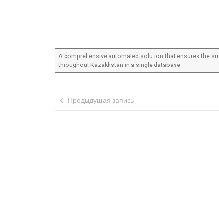
A comprehensive automated solution that ensures the sm
throughout Kazakhstan in a single database
Предыдущая запись