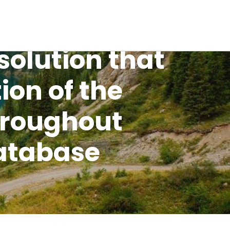
olution that
ion of the
hroughout
database